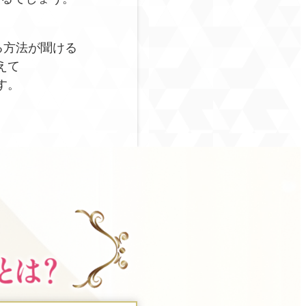
る方法が聞ける
えて
す。