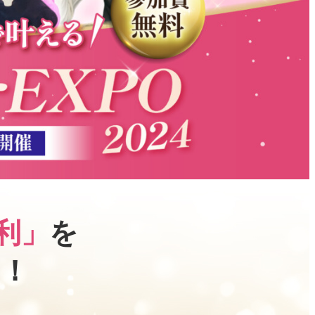
権利」
を
！